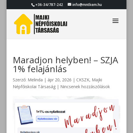
+36-34/787-242
info@mntkem.hu
Maradjon helyben! – SZJA
1% felajánlás
Szerző:
Melinda
|
ápr 20, 2026
|
CKSZK
,
Majki
Népfőiskolai Társaság
|
Nincsenek hozzászólások