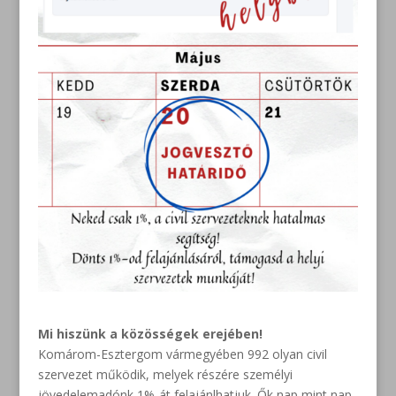
Mi hiszünk a közösségek erejében!
Komárom-Esztergom vármegyében 992 olyan civil
szervezet működik, melyek részére személyi
jövedelemadónk 1%-át felajánlhatjuk. Ők nap mint nap