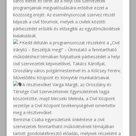
város életét és teret ad a helyi civil szervezetek
programjainak megvalósulására erősítve ezzel a
közösség erejét. Az eseménysorozat szervez részét
képezik a civil fórumok, melyek a civilek közötti
párbeszédet erősítik és elősegítik az együttműködések
kialakulását.
Kedd délután a programsorozat részeként a „Civil
Iránytű – Beszéljük meg!” – Útmutató a fenntartható
működéshez! témában folytattunk párbeszédet a helyi
civil szervezetek képviselőivel, Takács Károllyal,
Oroszlány város polgármesterével és a Kölcsey Ferenc
Művelődési Központ és Könyvtár munkatársaival.
A résztvevőket Varga Margit, az Oroszlány és
Térsége Civil Szervezeteinek Egyesületének tagja
köszöntötte, majd Mecseki Melinda, a Civil Központ
vezetője a Civil Központ tevékenységével ismertette
meg a résztvevőket.
Bereznai Csaba egyesületünk önkéntese a civil
szervezetek fenntartható működésének témájában
tartott gondolatébresztő előadás, melynek részeként a