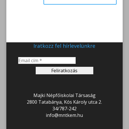
Iratkozz fel hírlevelünkre
Majki Népfőiskolai Társaság
2800 Tatabánya, Kós Károly utca 2.
34/787-242
info@mntkem.hu