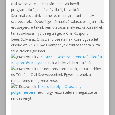
civil szervezetek is beszámolhattak bevált
programjaikról, nehézségeikről, terveikről.
Szakmai vezetőnk kiemelte, mennyire fontos a civil
szervezetek, közösségek láthatóvá válása, programjaik,
erősségeik, értékeik bemutatása, melyhez képzésekkel,
tanácsadással nyújt segítséget a Civil Központ.
Deés Szilvia az Oroszlány Barátainak Köre Egyesület
elnöke az SZJA 1%-os kampányok fontosságára hívta
fel a civilek figyelmét.
Köszönjük a
KFMKK – Kölcsey Ferenc Művelődési
Központ és Könyvtár
-nak a helyszín biztosítását,
Köszönjük Partnerszervezetünknek, az Oroszlány
és Térsége Civil Szervezeteinek Egyesületének a
rendezvény megszervezését
Köszönjük
Takács Károly – Oroszlány
polgármestere
-nek, hogy részvételével megtisztelte
rendezvényt.