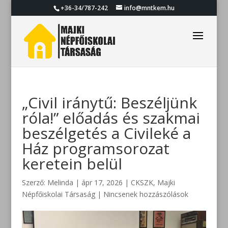
+36-34/787-242
info@mntkem.hu
„Civil iránytű: Beszéljünk
róla!” előadás és szakmai
beszélgetés a Civileké a
Ház programsorozat
keretein belül
Szerző:
Melinda
|
ápr 17, 2026
|
CKSZK
,
Majki
Népfőiskolai Társaság
|
Nincsenek hozzászólások