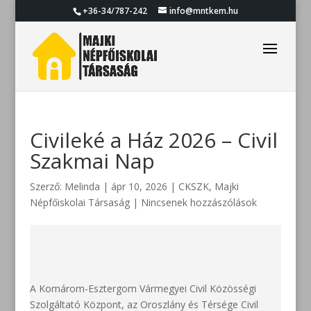
+36-34/787-242
info@mntkem.hu
Civileké a Ház 2026 – Civil
Szakmai Nap
Szerző:
Melinda
|
ápr 10, 2026
|
CKSZK
,
Majki
Népfőiskolai Társaság
|
Nincsenek hozzászólások
A Komárom-Esztergom Vármegyei Civil Közösségi
Szolgáltató Központ, az Oroszlány és Térsége Civil