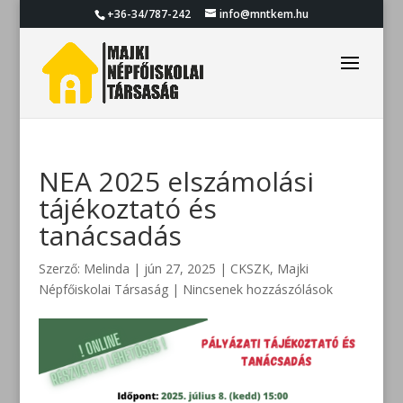
+36-34/787-242
info@mntkem.hu
NEA 2025 elszámolási
tájékoztató és
tanácsadás
Szerző:
Melinda
|
jún 27, 2025
|
CKSZK
,
Majki
Népfőiskolai Társaság
|
Nincsenek hozzászólások