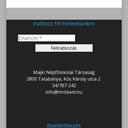
Iratkozz fel hírlevelünkre
Majki Népfőiskolai Társaság
2800 Tatabánya, Kós Károly utca 2.
34/787-242
info@mntkem.hu
Bejelentkezés