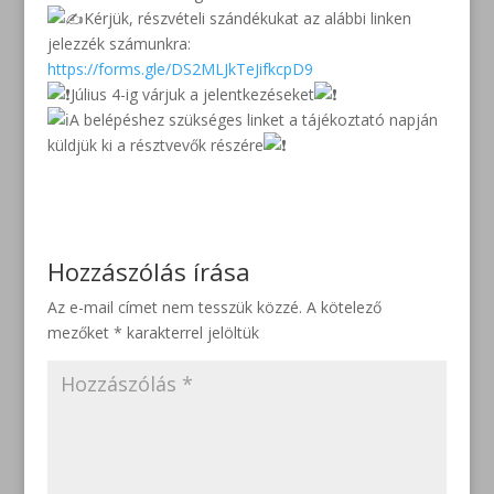
Kérjük, részvételi szándékukat az alábbi linken
jelezzék számunkra:
https://forms.gle/DS2MLJkTeJifkcpD9
Július 4-ig várjuk a jelentkezéseket
A belépéshez szükséges linket a tájékoztató napján
küldjük ki a résztvevők részére
Hozzászólás írása
Az e-mail címet nem tesszük közzé.
A kötelező
mezőket
*
karakterrel jelöltük