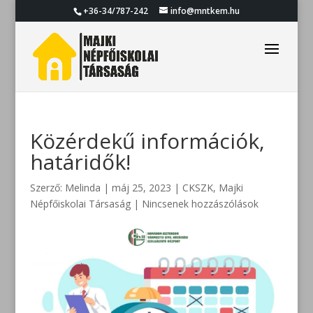
+36-34/787-242
info@mntkem.hu
Közérdekű információk,
határidők!
Szerző:
Melinda
|
máj 25, 2023
|
CKSZK
,
Majki
Népfőiskolai Társaság
|
Nincsenek hozzászólások