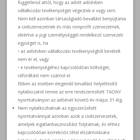
függetlenül attól, hogy az adott adóévben
vállalkozási tevékenységet végeztek-e vagy sem.
Nem kell azonban társaságiadó-bevallást benyújtania
a civilszervezetnek és más nonprofit szervezetnek,
ideértve a jogi személyiséggel rendelkező szervezeti
egységet is, ha
• az adóévben vállalkozási tevékenységből bevételt
nem ér el, vagy
• e tevékenységéhez kapcsolódóan költséget,
ráfordítást nem számol el.
Ebben az esetben elegendő bevallást helyettesítő
nyilatkozatot tennie az erre rendszeresített TAONY
nyomtatványon az adóévet követő év május 31-éig.
Nem nyilatkozhatnak az egyszerűsített
nyomtatvánnyal azonban azok a civilszervezetek,
amelyek ingatlanhasznosítást folytatnak, és ehhez
kapcsolódóan korrekciós tétel elszámolására