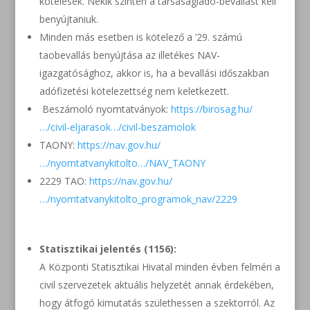
kötelesek. Nekik szintén a társaságiadó-bevallást kell
benyújtaniuk.
Minden más esetben is kötelező a ’29. számú
taobevallás benyújtása az illetékes NAV-
igazgatósághoz, akkor is, ha a bevallási időszakban
adófizetési kötelezettség nem keletkezett.
Beszámoló nyomtatványok:
https://birosag.hu/
…/civil-eljarasok…/civil-beszamolok
TAONY:
https://nav.gov.hu/
…/nyomtatvanykitolto…/NAV_TAONY
2229 TAO:
https://nav.gov.hu/
…/nyomtatvanykitolto_programok_nav/2229
Statisztikai jelentés (1156):
A Központi Statisztikai Hivatal minden évben felméri a
civil szervezetek aktuális helyzetét annak érdekében,
hogy átfogó kimutatás születhessen a szektorról. Az