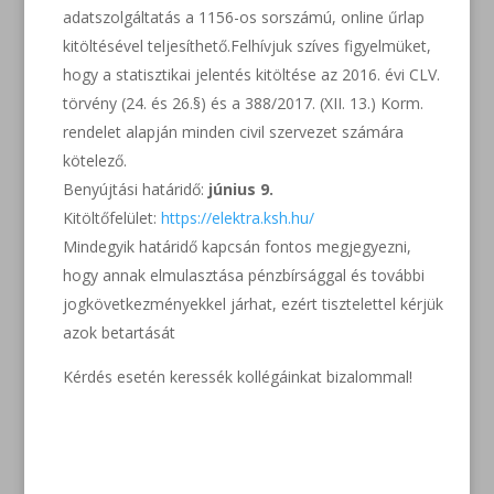
adatszolgáltatás a 1156-os sorszámú, online űrlap
kitöltésével teljesíthető.Felhívjuk szíves figyelmüket,
hogy a statisztikai jelentés kitöltése az 2016. évi CLV.
törvény (24. és 26.§) és a 388/2017. (XII. 13.) Korm.
rendelet alapján minden civil szervezet számára
kötelező.
Benyújtási határidő:
június 9.
Kitöltőfelület:
https://elektra.ksh.hu/
Mindegyik határidő kapcsán fontos megjegyezni,
hogy annak elmulasztása pénzbírsággal és további
jogkövetkezményekkel járhat, ezért tisztelettel kérjük
azok betartását
Kérdés esetén keressék kollégáinkat bizalommal!