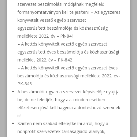
szervezet beszámolási módjának megfelelő
formanyomtatványon kell teljesíteni: – Az egyszeres
könyvvitelt vezető egyéb szervezet
egyszerűsített beszámolója és közhasznúsági
melléklete 2022. év – Pk-841
–
A kettős könyvvitelt vezető egyéb szervezet
egyszerűsített éves beszámolója és közhasznúsági
melléklet 2022. év – PK-842
– A kettős könyvvitelt vezető egyéb szervezet éves
beszámolója és közhasznúsági melléklete 2022. év-
PK-843
A beszámolót ugyan a szervezet képviselője nyújtja
be, de ne feledjék, hogy azt minden esetben
előzetesen jóvá kell hagynia a döntéshozó szervnek
is!
Szintén nem szabad elfelejtkezni arról, hogy a
nonprofit szervezetek társaságiadó-alanyok,